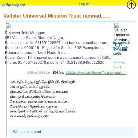
Log in
VallalarSpace
Vallalar Universal Mission Trust ramnad......
Rajaveer Jothi Murugan,
851 Vallalar Street, Bharathi Nagar,
கடவுளைத்
Bank account. No.611601128657 IcIci bank ramanathapuram,
Ifs code icic0006116 - Eligible for Section 80G Exemptions,
தடுப்பவர்
Ramanathapuram, Tamil Nadu, India,
யாரே.
Postal Code: 12 mugavai oorani west ramanathapuram623501,
Phone: 91-4567-220278,mobile..9443121368,9486612820
Monday,
June 1,
104 hits
Vallalar Universal Mission Trust ramnad......
2026 at 02:39 am
படைத்திடல் முதல்ஐந் தொழில்புரிந் திலங்கும்
பரம்பர ஒளிஎலாம் அணுவில்
கிடைத்திடக் கீழ்மேல் நடுஎனக் காட்டாக்
கிளர்ஒளி யாய்ஒளிக் கெல்லாம்
அடைத்தகா ரணமாய்க் காரணங் கடந்த
அருட்பெருஞ் ஜோதியாம் ஒருவன்
கடைத்தனிச் சிறியேன் உளம்புகுந் தமர்ந்தான்
கடவுளைத் தடுப்பவர் யாரே.
Write a comment