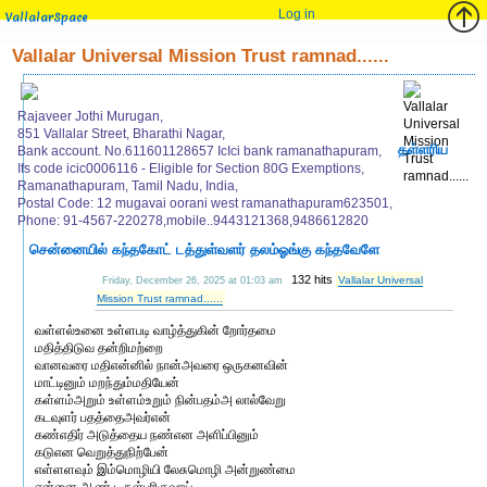
Log in
VallalarSpace
Vallalar Universal Mission Trust ramnad......
Rajaveer Jothi Murugan,
851 Vallalar Street, Bharathi Nagar,
தள்ளரிய
Bank account. No.611601128657 IcIci bank ramanathapuram,
Ifs code icic0006116 - Eligible for Section 80G Exemptions,
Ramanathapuram, Tamil Nadu, India,
Postal Code: 12 mugavai oorani west ramanathapuram623501,
Phone: 91-4567-220278,mobile..9443121368,9486612820
சென்னையில் கந்தகோட் டத்துள்வளர் தலம்ஓங்கு கந்தவேளே
132 hits
Vallalar Universal
Friday, December 26, 2025 at 01:03 am
Mission Trust ramnad......
வள்ளல்உனை உள்ளபடி வாழ்த்துகின் றோர்தமை
மதித்திடுவ தன்றிமற்றை
வானவரை மதிஎன்னில் நான்அவரை ஒருகனவின்
மாட்டினும் மறந்தும்மதியேன்
கள்ளம்அறும் உள்ளம்உறும் நின்பதம்அ லால்வேறு
கடவுளர் பதத்தைஅவர்என்
கண்எதிர் அடுத்தைய நண்என அளிப்பினும்
கடுஎன வெறுத்துநிற்பேன்
எள்ளளவும் இம்மொழியி லேசுமொழி அன்றுண்மை