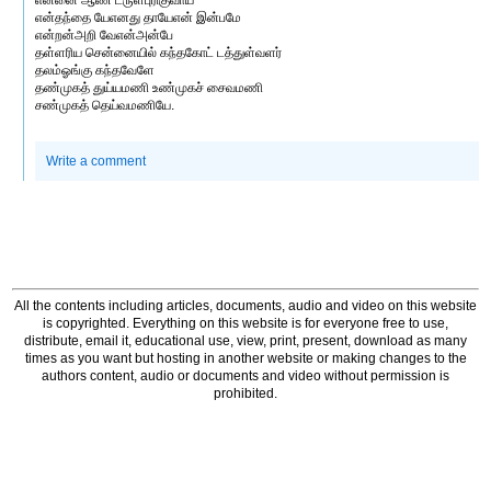
என்னை ஆண் டருள்புரிகுவாய்
என்தந்தை யேஎனது தாயேஎன் இன்பமே
என்றன்அறி வேஎன்அன்பே
தள்ளரிய சென்னையில் கந்தகோட் டத்துள்வளர்
தலம்ஓங்கு கந்தவேளே
தண்முகத் துய்யமணி உண்முகச் சைவமணி
சண்முகத் தெய்வமணியே.
Write a comment
All the contents including articles, documents, audio and video on this website
is copyrighted. Everything on this website is for everyone free to use,
distribute, email it, educational use, view, print, present, download as many
times as you want but hosting in another website or making changes to the
authors content, audio or documents and video without permission is
prohibited.