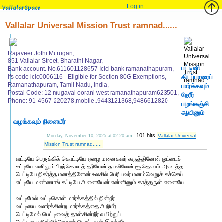
Log in
VallalarSpace
Vallalar Universal Mission Trust ramnad......
Rajaveer Jothi Murugan,
851 Vallalar Street, Bharathi Nagar,
பட்டினி
Bank account. No.611601128657 IcIci bank ramanathapuram,
Ifs code icic0006116 - Eligible for Section 80G Exemptions,
கிடப்பாரைப்
Ramanathapuram, Tamil Nadu, India,
பார்க்கவும்
Postal Code: 12 mugavai oorani west ramanathapuram623501,
நேரீர்
Phone: 91-4567-220278,mobile..9443121368,9486612820
பழங்கஞ்சி
ஆயினும்
வழங்கவும் நினையீர்
101 hits
Vallalar Universal
Monday, November 10, 2025 at 02:20 am
Mission Trust ramnad......
வட்டியே பெருக்கிக் கொட்டியே ஏழை மனைகவர் கருத்தினேன் ஓட்டைச்
சட்டியே எனினும் பிறர்கொளத் தரியேன் தயவிலேன் சூதெலாம் அடைத்த
பெட்டியே நிகர்த்த மனத்தினேன் உலகில் பெரியவர் மனம்வெறுக் கச்செய்
எட்டியே மண்ணாங் கட்டியே அனையேன் என்னினும் காத்தருள் எனையே
வட்டிமேல் வட்டிகொள் மார்க்கத்தில் நின்றீர்
வட்டியை வளர்க்கின்ற மார்க்கத்தை அறியீர்
பெட்டிமேல் பெட்டிவைத் தாள்கின்றீர் வயிற்றுப்