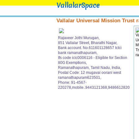
VallalarSpace
Vallalar Universal Mission Trust r
Rajaveer Jothi Murugan,
851 Vallalar Street, Bharathi Nagar,
Bank account. No.611601128657 IcIci
bank ramanathapuram,
Ifs code icic0006116 - Eligible for Section
80G Exemptions,
Ramanathapuram, Tamil Nadu, India,
Postal Code: 12 mugavai oorani west
ramanathapuram623501,
Phone: 91-4567-
220278,mobile..9443121368,9486612820