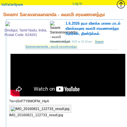
Log in
VallalarSpace
Swami Saravanaananda - சுவாமி சரவணானந்தா
1.6.2026 தயா விளக்க மாலை பாடல்
விளக்கவுரை சுவாமி சரவணானந்தா
Dindigul, Tamil Nadu, India,
அவர்கள், திண்டுக்கல்.
Postal Code: 624001
Swami
Saturday, June 6, 2026 at 16:18 pm
Saravanaananda - சுவாமி சரவணானந்தா
?si=s5nF7Y8MOFNl_HpA
IMG_20160821_122733_result.jpg